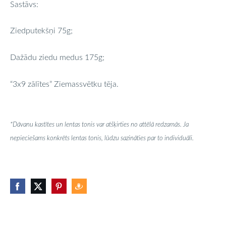
Sastāvs:
Ziedputekšņi 75g;
Dažādu ziedu medus 175g;
“3x9 zālītes” Ziemassvētku tēja.
*Dāvanu kastītes un lentas tonis var atšķirties no attēlā redzamās. Ja
nepieciešams konkrēts lentas tonis, lūdzu sazināties par to individuāli.