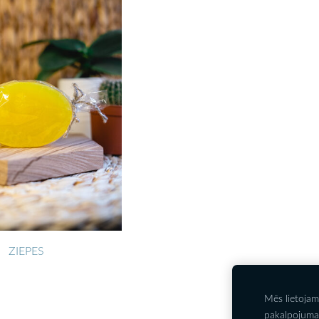
ZIEPES
Mēs lietojam
pakalpojuma