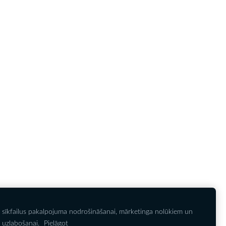
 sīkfailus pakalpojuma nodrošināšanai, mārketinga nolūkiem un
 uzlabošanai.
Pielāgot