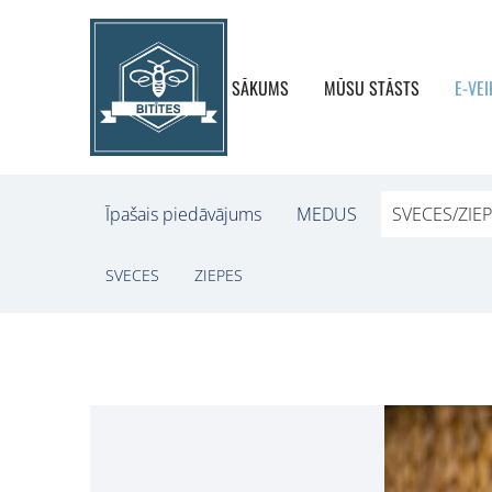
SĀKUMS
MŪSU STĀSTS
E-VEI
Īpašais piedāvājums
MEDUS
SVECES/ZIE
SVECES
ZIEPES